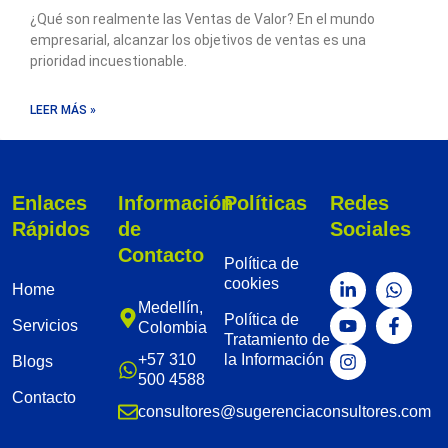
¿Qué son realmente las Ventas de Valor? En el mundo
empresarial, alcanzar los objetivos de ventas es una
prioridad incuestionable.
LEER MÁS »
Enlaces
Información
Políticas
Redes
Rápidos
de
Sociales
Contacto
Política de
L
Y
I
W
F
cookies
Home
i
o
n
h
a
Medellín,
n
u
s
a
c
Política de
Servicios
Colombia
k
t
t
t
e
Tratamiento de
e
u
a
s
b
+57 310
la Información
Blogs
d
b
g
a
o
500 4588
i
e
r
p
o
Contacto
n
a
p
k
consultores@sugerenciaconsultores.com
-
m
-
i
f