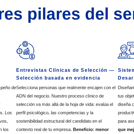
res pilares del se
Entrevistas Clínicas de Selección —
Siste
Selección basada en evidencia
Desar
mpeño de
Selecciona personas que realmente encajen con el
Diseñam
ADN del negocio. Nuestro proceso clínico de
tus obje
r
selección va más allá de la hoja de vida: evalúa el
diseña c
es. Los
perfil psicológico, las competencias y la
producti
vos,
sostenibilidad estructural del candidato en el
para as
n los
contexto real de tu empresa.
Beneficio: menor
que mej