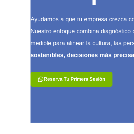
Ayudamos a que tu empresa crezca con
Nuestro enfoque combina diagnóstico or
medible para alinear la cultura, las per
sostenibles, decisiones más precis
Reserva Tu Primera Sesión