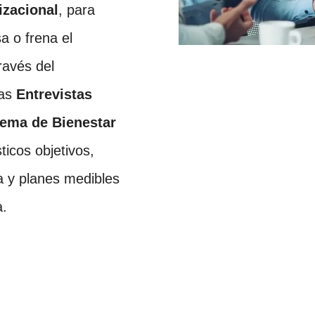
izacional
, para
a o frena el
ravés del
las
Entrevistas
tema de Bienestar
ticos objetivos,
a y planes medibles
a.