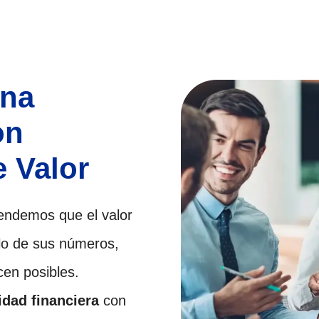
ana
on
 Valor
endemos que el valor
o de sus números,
cen posibles.
idad financiera
con