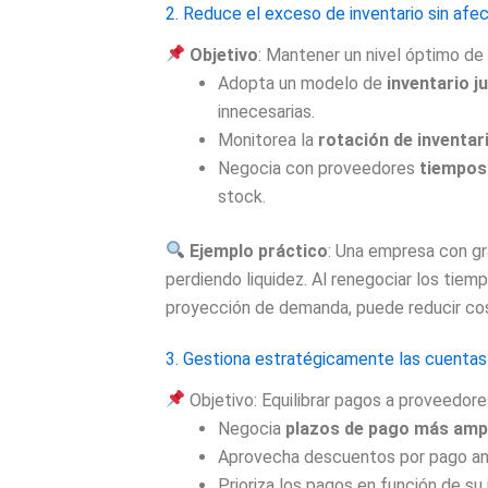
2. Reduce el exceso de inventario sin afec
Objetivo
: Mantener un nivel óptimo de
Adopta un modelo de
inventario j
innecesarias.
Monitorea la
rotación de inventar
Negocia con proveedores
tiempos
stock.
Ejemplo práctico
: Una empresa con gr
perdiendo liquidez. Al renegociar los tie
proyección de demanda, puede reducir cost
3. Gestiona estratégicamente las cuentas
Objetivo: Equilibrar pagos a proveedore
Negocia
plazos de pago más amp
Aprovecha descuentos por pago ant
Prioriza los pagos en función de su